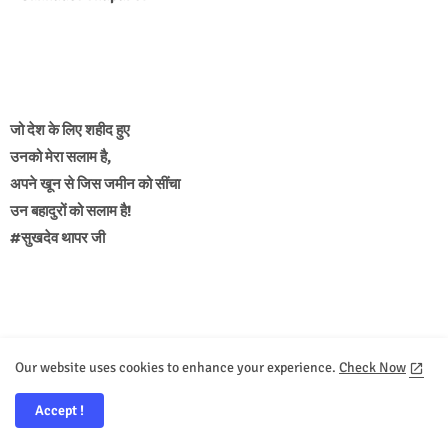
जो देश के लिए शहीद हुए
उनको मेरा सलाम है,
अपने खून से जिस जमीन को सींचा
उन बहादुरों को सलाम है!
#सुखदेव थापर जी
Our website uses cookies to enhance your experience.
Check Now
ज़माने भर में मिलते हे आशिक कई,
मगर वतन से खूबसूरत कोई सनम नहीं होता,
Accept !
नोटों में भी लिपट कर, सोने में सिमटकर मरे हे कई,